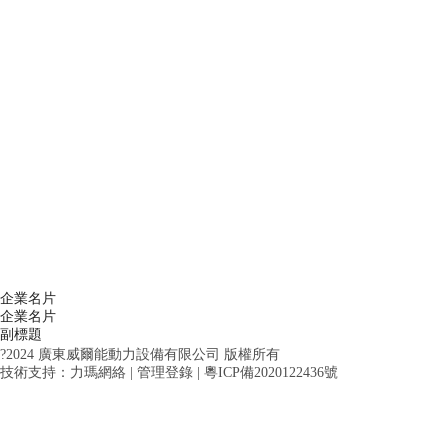
熱門產品
副標題
廣東威爾能動力設備有限公司
具備雄厚的技術力量，可根據用戶的需求，按照國際標準，設計制
陸用、船用柴油發電機組。
聯系電話：19844449000
公司動態
意見反饋
意見反饋
康明斯正式推出ISF4.5L柴油...
副標題
填寫您的電話和E-
企業名片
廣東威爾能動力設備有限公司
康明斯今天在中國市場正式推出
企業名片
廣東威爾能動力設備有限公司
是專業制造柴油發電機組
ISF4.5L中馬力段四缸柴油發
副標題
專業制造柴油發電機組的單位
柴油發電機組。發電機組適用于不同電壓、不同頻率的
基于康明斯在全球范圍內****的B系.
?2024 廣東威爾能動力設備有限公司 版權所有
監視及保護裝置。可實現兩臺以上機組手動或自動并
技術支持：力瑪網絡
|
管理登錄
|
粵ICP備2020122436號
站。上柴，無動、濟柴，玉柴，濰柴，帕金斯，奔馳
您的姓名 :
格，恒聲，德鋒，發電機制造而成
聯系方式：
19844449000
定日县
宣城市
永靖县
查看詳情
新和县
仙游县
涿鹿县